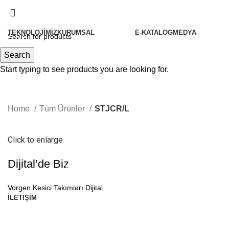
TEKNOLOJIMIZ
KURUMSAL
E-KATALOG
MEDYA
Menu
Hakkımızda
Search
Tarihçemiz
Start typing to see products you are looking for.
Politikalarımız
Felsefemiz
Home
Tüm Ürünler
STJCR/L
Kalite
Sertifikalarımız
Click to enlarge
İ.K.
Dijital’de Biz
Partnerlerimiz Olun
Vorgen Haberler
Vorgen Kesici Takımları Dijital
İLETIŞIM