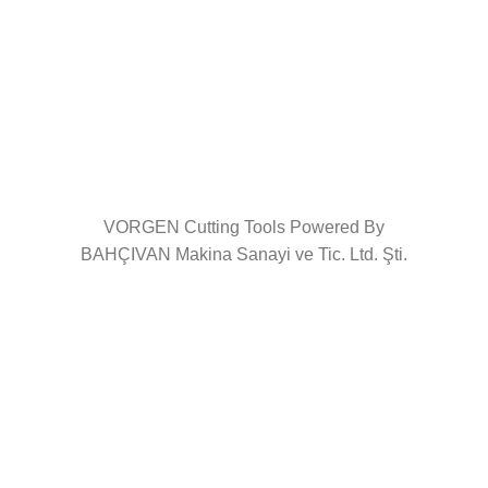
VORGEN Cutting Tools Powered By
BAHÇIVAN Makina Sanayi ve Tic. Ltd. Şti.
Copyright © 2023 Tüm Hakları Saklıdır.
Vorgen web sitesinde her türlü bilgiyi ve görseli
değiştirme, düzeltme ve yayınlama hakkını saklı tutar
Partner
Portal