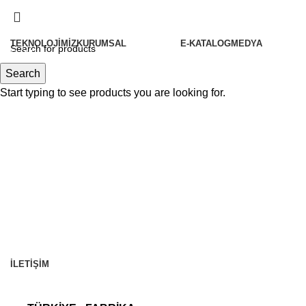
TEKNOLOJIMIZ
KURUMSAL
E-KATALOG
MEDYA
Menu
Hakkımızda
Search
Tarihçemiz
Start typing to see products you are looking for.
Politikalarımız
Felsefemiz
İletişim
Kalite
Sertifikalarımız
İ.K.
Partnerlerimiz Olun
Vorgen Haberler
İLETIŞIM