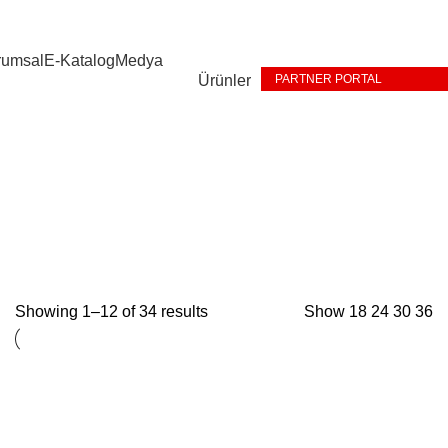
rumsal
E-Katalog
Medya
Ürünler
PARTNER PORTAL
Showing 1–12 of 34 results
Show
18
24
30
36