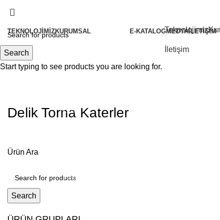
Teknolojimiz
Ku
TEKNOLOJIMIZ
KURUMSAL
E-KATALOG
MEDYA
İLETIŞIM
Hakkımızda
İletişim
Search
Tarihçemiz
Start typing to see products you are looking for.
Politikalarımız
Felsefemiz
Delik Torna Katerler
Kalite
Sertifikalarımız
İ.K.
Ürün Ara
Partnerlerimiz Olun
Vorgen Haberler
Search
ÜRÜN GRUPLARI