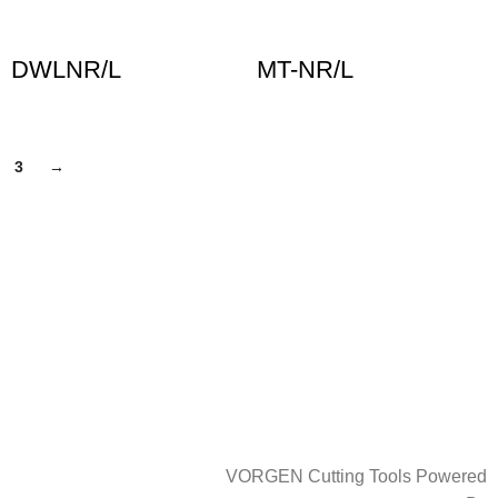
DWLNR/L
MT-NR/L
3
→
VORGEN Cutting Tools Powered