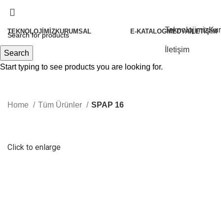
Teknolojimiz
Ku
TEKNOLOJIMIZ
KURUMSAL
E-KATALOG
MEDYA
İLETIŞIM
Hakkımızda
İletişim
Search
Tarihçemiz
Start typing to see products you are looking for.
Politikalarımız
Felsefemiz
Home
Tüm Ürünler
SPAP 16
Kalite
Sertifikalarımız
İ.K.
Click to enlarge
Partnerlerimiz Olun
Vorgen Haberler