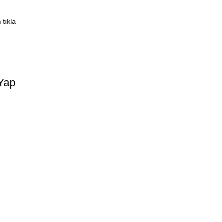
 tıkla
 Yap