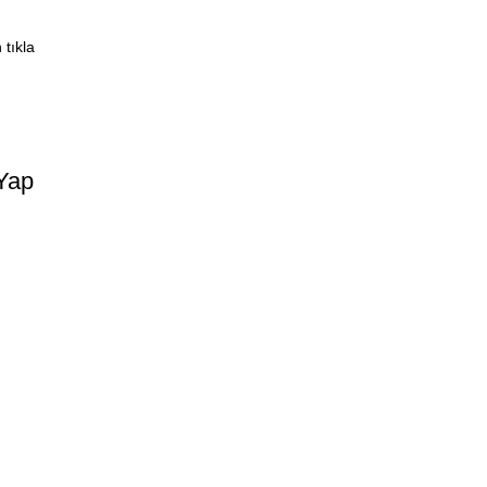
 tıkla
 Yap