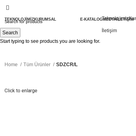
Teknolojimiz
Ku
TEKNOLOJIMIZ
KURUMSAL
E-KATALOG
MEDYA
İLETIŞIM
Hakkımızda
İletişim
Search
Tarihçemiz
Start typing to see products you are looking for.
Politikalarımız
Felsefemiz
Home
Tüm Ürünler
SDZCR/L
Kalite
Sertifikalarımız
İ.K.
Click to enlarge
Partnerlerimiz Olun
Vorgen Haberler