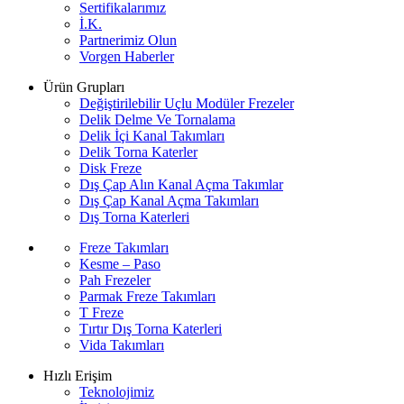
Sertifikalarımız
İ.K.
Partnerimiz Olun
Vorgen Haberler
Ürün Grupları
Değiştirilebilir Uçlu Modüler Frezeler
Delik Delme Ve Tornalama
Delik İçi Kanal Takımları
Delik Torna Katerler
Disk Freze
Dış Çap Alın Kanal Açma Takımlar
Dış Çap Kanal Açma Takımları
Dış Torna Katerleri
Freze Takımları
Kesme – Paso
Pah Frezeler
Parmak Freze Takımları
T Freze
Tırtır Dış Torna Katerleri
Vida Takımları
Hızlı Erişim
Teknolojimiz