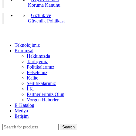
Koruma Kanunu
Gizlilik ve
Güvenlik Politikası
Teknolojimiz
Kurumsal
Hakkımızda
Tarihçemiz
Politikalarımız
Felsefemiz
Kalite
Sertifikalarımız
İ.K.
Partnerlerimiz Olun
Vorgen Haberler
E-Katalog
Medya
İletişim
Search