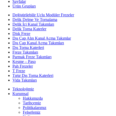
Sayfalar
Ürün Grupları
Değiştirilebilir Uçlu Modüler Frezeler
Delik Delme Ve Tornalama
Delik İçi Kanal Takımları
Delik Torna Katerler
Disk Freze
Dış Çap Alın Kanal Açma Takımlar
Dış Çap Kanal Açma Takımları
Dış Torna Katerleri
Freze Takımları
Parmak Freze Takımları
Kesme – Paso
Pah Frezeler
T Freze
Tırtır Dış Torna Katerleri
Vida Takımları
Teknolojimiz
Kurumsal
Hakkımızda
Tarihçemiz
Politikalarımız
Felsefemiz