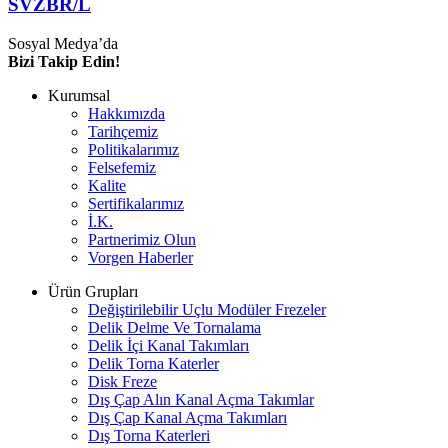
SVZBR/L
Sosyal Medya’da
Bizi Takip Edin!
Kurumsal
Hakkımızda
Tarihçemiz
Politikalarımız
Felsefemiz
Kalite
Sertifikalarımız
İ.K.
Partnerimiz Olun
Vorgen Haberler
Ürün Grupları
Değiştirilebilir Uçlu Modüler Frezeler
Delik Delme Ve Tornalama
Delik İçi Kanal Takımları
Delik Torna Katerler
Disk Freze
Dış Çap Alın Kanal Açma Takımlar
Dış Çap Kanal Açma Takımları
Dış Torna Katerleri